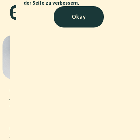
der Seite zu verbessern.
Okay
Dandy Delirium - Stiftung
Arbeitsrappen
NPO
•
2022
Unter dem Motto „Selbständigkeit als
Chance“ vergibt die Stiftung
Arbeitsrappen zinslose Darlehen an
erwerbslose oder von
Erwerbslosigkeit bedrohte Menschen
in der Region Nordwestschweiz und
unterstützt sie so beim Schritt in die
Selbständigkeit. Zusätzlich werden die