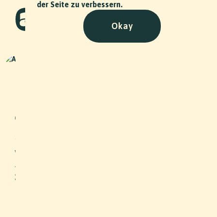
der Seite zu verbessern.
Okay
Am Tae - SWIM
Art
•
2023
Für die Basler Musikerin Am Tae
durften wir im Herbst 2023 ein
Musikvideo für ihren Song SWIM
produzieren. An zwei Drehtagen
wurde am Bodensee und im
Jugendzentrum PurplePark in Basel
gedreht.
Slide 2 of 2.