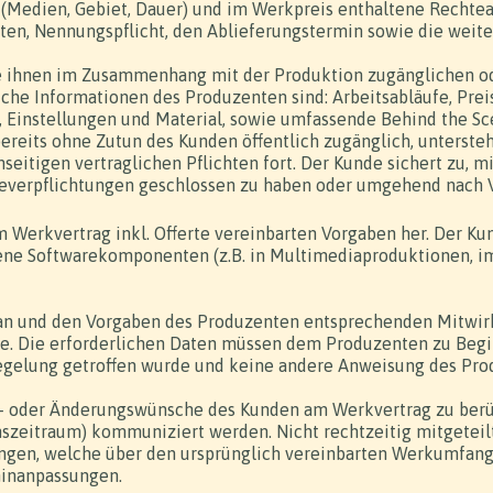
(Medien, Gebiet, Dauer) und im Werkpreis enthaltene Rechtea
aten, Nennungspflicht, den Ablieferungstermin sowie die wei
 ihnen im Zusammenhang mit der Produktion zugänglichen ode
iche Informationen des Produzenten sind: Arbeitsabläufe, Pre
e, Einstellungen und Material, sowie umfassende Behind the S
reits ohne Zutun des Kunden öffentlich zugänglich, untersteh
seitigen vertraglichen Pflichten fort. Der Kunde sichert zu, m
igeverpflichtungen geschlossen zu haben oder umgehend nach 
m Werkvertrag inkl. Offerte vereinbarten Vorgaben her. Der Kun
tene Softwarekomponenten (z.B. in Multimediaproduktionen, im 
plan und den Vorgaben des Produzenten entsprechenden Mitwir
ese. Die erforderlichen Daten müssen dem Produzenten zu Begi
Regelung getroffen wurde und keine andere Anweisung des Pro
s- oder Änderungswünsche des Kunden am Werkvertrag zu berücks
nszeitraum) kommuniziert werden. Nicht rechtzeitig mitgete
ngen, welche über den ursprünglich vereinbarten Werkumfang
minanpassungen.