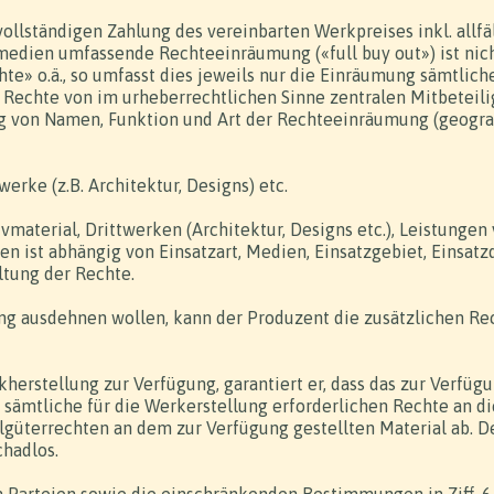
llständigen Zahlung des vereinbarten Werkpreises inkl. allfä
medien umfassende Rechteeinräumung («full buy out») ist nich
te» o.ä., so umfasst dies jeweils nur die Einräumung sämtlic
Rechte von im urheberrechtlichen Sinne zentralen Mitbeteili
ung von Namen, Funktion und Art der Rechteeinräumung (geogra
werke (z.B. Architektur, Designs) etc.
material, Drittwerken (Architektur, Designs etc.), Leistungen 
 ist abhängig von Einsatzart, Medien, Einsatzgebiet, Einsatzd
ltung der Rechte.
ng ausdehnen wollen, kann der Produzent die zusätzlichen Re
erstellung zur Verfügung, garantiert er, dass das zur Verfügu
sämtliche für die Werkerstellung erforderlichen Rechte an di
lgüterrechten an dem zur Verfügung gestellten Material ab. 
chadlos.