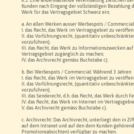
6.3. Eine anderslautende Vereinbarung zwischen de
Kunden nach Eingang der vollständigen Bezahlung d
Werk für das Vertragsgebiet Schweiz ein;
a. An allen Werken ausser Werbespots / Commercial
I. das Recht, das Werk im Vertragsgebiet zu veröffen
II. das Vorführungsrecht, (quantitativ unbeschränkt
vorzuführen);
III. das Recht, das Werk zu Informationszwecken auf
Vertragsgebiet zugänglich zu machen;
IV. das Archivrecht gemäss Buchstabe c).
b. Bei Werbespots / Commercial: Während 3 Jahren
I. das Recht, das Werk im Vertragsgebiet zu veröffen
II. das Vorführungsrecht, (quantitativ unbeschränkt
vorzuführen);
III. das Senderecht, d.h. das Recht, das Werk durch 
IV. das Recht, das Werk im Internet im Vertragsgebi
V. das Archivrecht gemäss Buchstabe c).
c. Archivrecht: Das Archivrecht, unterliegt den in 
auf dem Intranet und auf den dem Kunden gehörend
Promotionsabsichten) verfügbar zu machen.