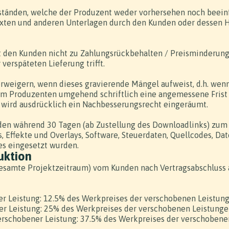
ständen, welche der Produzent weder vorhersehen noch beeinfl
xten und anderen Unterlagen durch den Kunden oder dessen Hil
gt den Kunden nicht zu Zahlungsrückbehalten / Preisminderun
verspäteten Lieferung trifft.
rweigern, wenn dieses gravierende Mängel aufweist, d.h. we
em Produzenten umgehend schriftlich eine angemessene Frist
ird ausdrücklich ein Nachbesserungsrecht eingeräumt.
nden während 30 Tagen (ab Zustellung des Downloadlinks) zum
 Effekte und Overlays, Software, Steuerdaten, Quellcodes, Da
s eingesetzt wurden.
uktion
gesamte Projektzeitraum) vom Kunden nach Vertragsabschluss a
ner Leistung: 12.5% des Werkpreises der verschobenen Leistun
ner Leistung: 25% des Werkpreises der verschobenen Leistung
 verschobener Leistung: 37.5% des Werkpreises der verschoben