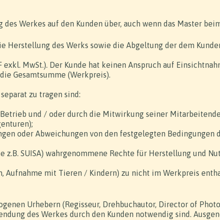
ung des Werkes auf den Kunden über, auch wenn das Master bei
die Herstellung des Werks sowie die Abgeltung der dem Kunde
HF exkl. MwSt.). Der Kunde hat keinen Anspruch auf Einsichtnah
ig die Gesamtsumme (Werkpreis).
separat zu tragen sind:
Betrieb und / oder durch die Mitwirkung seiner Mitarbeitend
genturen);
gen oder Abweichungen von den festgelegten Bedingungen de
ie z.B. SUISA) wahrgenommene Rechte für Herstellung und Nu
en, Aufnahme mit Tieren / Kindern) zu nicht im Werkpreis ent
zogenen Urhebern (Regisseur, Drehbuchautor, Director of Pho
rwendung des Werkes durch den Kunden notwendig sind. Ausgeno