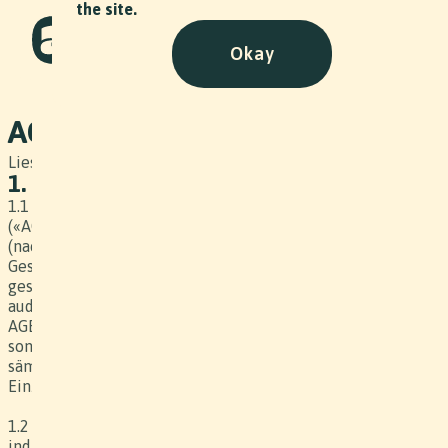
the site.
Okay
AGB
Liestal, 26. August 2024
1. Vertragsgegenstand
1.1 Die vorliegenden Allgemeinen Geschäftsbedingungen
(«AGB») sind Bestandteil des zwischen dem Werkbesteller
(nachfolgend «Kunde» genannt) und der produzierenden
Gesellschaft (nachfolgend «Produzent» genannt)
geschlossenen Werkvertrages zur Herstellung eines
audiovisuellen oder sonstigen Werkes. Die vorliegenden
AGB sind auf die Herstellung aller audiovisuellen und
sonstigen Werke des Produzenten für den Kunden, inkl.
sämtlicher Nebenleistungen, anwendbar, auch wenn dies im
Einzelfall nicht immer explizit erwähnt wird.
1.2 Das Werkvertragsdokument setzt sich aus einem
individuellen Vertrag inkl. Offerte sowie den vorliegenden