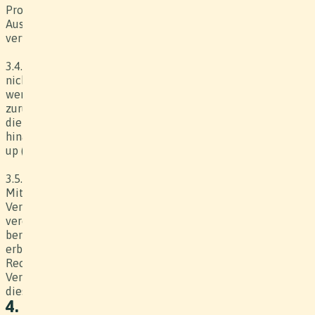
Produzenten ohne Einverständnis des Kunden mit
Ausnahme der Regelung gemäss Ziff. 6.8 nicht anderweitig
verwendet werden.
3.4. Kann die Produktion zufolge höherer Gewalt nicht oder
nicht zu den vereinbarten Konditionen fertiggestellt
werden, kann die betroffene Partei vom Vertrag
zurücktreten. Der Kunde hat jedoch den Produzenten für
die bereits geleistete Arbeit respektive die darüber
hinausgehenden, nachgewiesenen Kosten zuzüglich Mark-
up (Handlungskosten und Gewinn), zu entschädigen.
3.5. Verstösst der Kunde gegen die von ihm übernommenen
Mitwirkungspflichten (z.B. Einhaltung von Terminen, zur
Verfügung stellen von Ressourcen o.ä.) oder gegen die
vereinbarten Auftragsbedingungen, ist der Produzent
berechtigt, sofort vom Vertrag zurücktreten und alle
erbrachten Leistungen zzgl. 30 % des Werkpreises in
Rechnung zu stellen. Der Rücktritt des Produzenten ohne
Verschulden des Kunden ist jederzeit möglich, ohne dass
dieser daraus Ansprüche ableiten kann.
4. Gefahrentragung und Versicherung