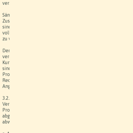
verschobenen Leistungen
Sämtliche angefallenen, mit der Verschiebung in
Zusammenhang stehenden zusätzlich entstehenden Kosten
sind dem Produzenten vom Kunden zusätzlich
vollumfänglich und innert 5 Tagen ab Rechnungsstellung
zu vergüten.
Dem Kunden steht kein Anspruch auf Verschiebung der
vereinbarten Termine / Daten / Zeiträume zu. Falls der
Kunde Termine / Daten / Zeiträume verschieben will, so
sind die Ersatztermine einvernehmlich mit dem
Produzenten zu bestimmen. Letzterem steht dabei das
Recht zu, vom Kunden gewünschte Ersatztermine ohne
Angabe von Gründen abzulehnen.
3.2. Wird die Produktion vom Kunden nach
Vertragsabschluss, jedoch vor dem geplanten ersten
Produktionstag oder dem geplanten Arbeitsbeginn
abgesagt, so haftet der Kunde zuzüglich aller nicht
abwendbarer Kosten wie folgt: