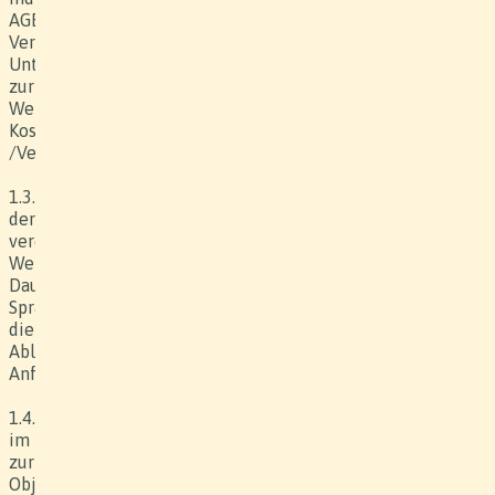
AGB zusammen. Bei Widersprüchen geht der individuelle
Vertrag den AGB vor. Der Werkvertrag wird durch
Unterzeichnung des individuellen Vertrages «Werkvertrag
zur Produktion eines audiovisuellen oder sonstigen
Werkes», durch Annahme der Offerte /des
Kostenvoranschlags oder durch eine sonstige Bestätigung
/Vereinbarung abgeschlossen.
1.3. Die Offerte des Produzenten basiert in der Regel auf
der Anfrage des Kunden und enthält – je nach individuell
vereinbartem Detaillierungsgrad der Offerte – Werkpreis,
Werkbeschreibung, vereinbarte Nutzung (Medien, Gebiet,
Dauer) und im Werkpreis enthaltene Rechteabgeltungen,
Sprach-/ Bildversionen, Format des Bild- und Tonträgers,
die wichtigsten Produktionsdaten, Nennungspflicht, den
Ablieferungstermin sowie die weiteren kundenseitigen
Anforderungen.
1.4. Produzent und Kunde bewahren über bestimmte ihnen
im Zusammenhang mit der Produktion zugänglichen oder
zur Verfügung gestellten Unterlagen, Informationen und
Objekte Stillschweigen. Vertrauliche Informationen des