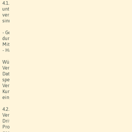
4.1. Der Produzent schliesst eine Versicherung für alle
unter seiner Verantwortung stehenden Belange und
versichert diese, soweit gesetzlich vorgesehen oder
sinnvoll, wie:
- Gesetzlich vorgeschriebene Versicherungen für sämtliche
durch den Produzenten beigezogenen festen und freien
Mitarbeiter;
- Haftpflichtversicherung zur Deckung von Drittschäden.
Wünscht der Kunde den Abschluss von zusätzlichen
Versicherungen (z.B. Bild-, Ton- und
Datenträgerversicherung, Personenausfall, Versicherung
spezieller Requisiten), so hat er dies dem Produzenten vor
Vertragsabschluss mitzuteilen. Die Prämien sind durch den
Kunden zu tragen, respektive werden in den Werkpreis
eingerechnet.
4.2. Der Kunde trägt die ausschliessliche Gefahr und
Verantwortung für die durch ihn oder von ihm beauftragte
Dritte (Agentur etc.) kontrollierten Belange oder
Produktionsorte und für die von ihm zur Verfügung