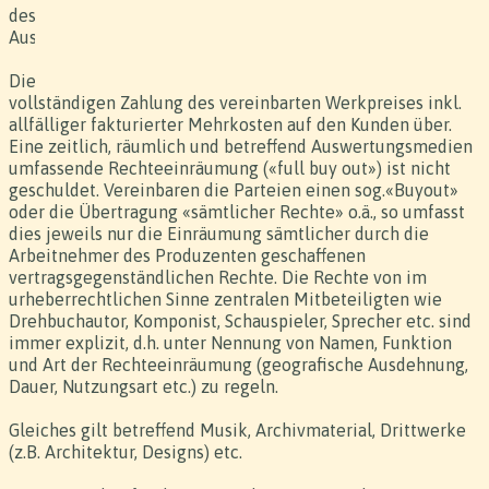
des Werkes durch den Kunden notwendig sind.
Ausgenommen sind die unter Ziff. 6.2 genannten Rechte.
Die Rechte gehen im vereinbarten Umfang mit der
vollständigen Zahlung des vereinbarten Werkpreises inkl.
allfälliger fakturierter Mehrkosten auf den Kunden über.
Eine zeitlich, räumlich und betreffend Auswertungsmedien
umfassende Rechteeinräumung («full buy out») ist nicht
geschuldet. Vereinbaren die Parteien einen sog.«Buyout»
oder die Übertragung «sämtlicher Rechte» o.ä., so umfasst
dies jeweils nur die Einräumung sämtlicher durch die
Arbeitnehmer des Produzenten geschaffenen
vertragsgegenständlichen Rechte. Die Rechte von im
urheberrechtlichen Sinne zentralen Mitbeteiligten wie
Drehbuchautor, Komponist, Schauspieler, Sprecher etc. sind
immer explizit, d.h. unter Nennung von Namen, Funktion
und Art der Rechteeinräumung (geografische Ausdehnung,
Dauer, Nutzungsart etc.) zu regeln.
Gleiches gilt betreffend Musik, Archivmaterial, Drittwerke
(z.B. Architektur, Designs) etc.