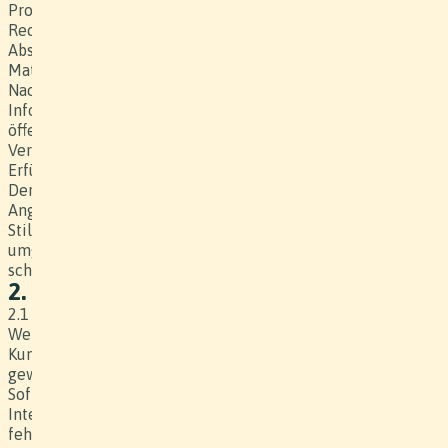
Produzenten sind: Arbeitsabläufe, Preise, Angebote,
Rechnungen, Konzepte, Planung, nicht finale Versionen,
Absprachen mit Partnern, Software, Einstellungen und
Material, sowie umfassende Behind the Scenes, die den
Nachbau des Produktionsaufbaus möglich machen. Sind
Informationen nachweislich bereits ohne Zutun des Kunden
öffentlich zugänglich, unterstehen diese keiner
Vertraulichkeit. Diese Verpflichtung besteht auch nach
Erfüllung der gegenseitigen vertraglichen Pflichten fort.
Der Kunde sichert zu, mit seinen Hilfspersonen, Agenten,
Angestellten und freien Mitarbeitern etc. entsprechende
Stillschweigeverpflichtungen geschlossen zu haben oder
umgehend nach Vertragsschluss mit dem Produzenten zu
schliessen.
2. Werkerstellung und Ablieferung
2.1 Der Produzent stellt das Werk gestützt auf die im
Werkvertrag inkl. Offerte vereinbarten Vorgaben her. Der
Kunde ist sich bewusst, dass der Produzent nicht
gewährleisten kann, dass allfällige im Werk enthaltene
Softwarekomponenten (z.B. in Multimediaproduktionen, im
Internet oder auf Datenträgern) auf allen Plattformen
fehlerfrei funktionieren.