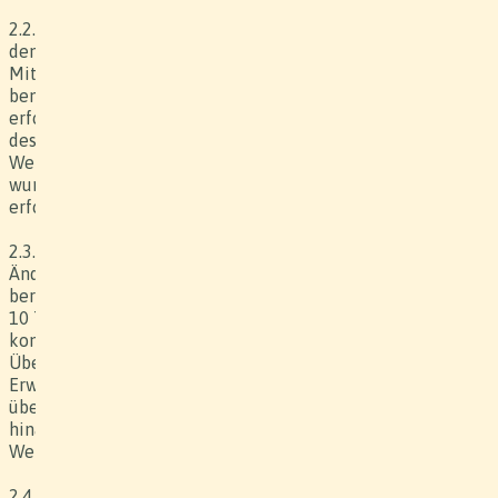
2.2. Der Kunde verpflichtet sich zu einer dem Zeitplan und
den Vorgaben des Produzenten entsprechenden
Mitwirkung, sowie qualitativ genügender Anlieferung der
benötigten Daten, Produkte usw. und garantiert diese. Die
erforderlichen Daten müssen dem Produzenten zu Beginn
des Projektzeitraums zur Verfügung stehen, sofern im
Werkvertrag / der Offerte keine andere Regelung getroffen
wurde und keine andere Anweisung des Produzenten
erfolgt.
2.3. Der Produzent verpflichtet sich, Überarbeitungs- oder
Änderungswünsche des Kunden am Werkvertrag zu
berücksichtigen, sofern diese rechtzeitig (i.d.R. mindestens
10 Tage vor dem definierten Produktionszeitraum)
kommuniziert werden. Nicht rechtzeitig mitgeteilte
Überarbeitungs- und Änderungswünsche des Kunden,
Erweiterungen, Modifikationen und Änderungen, welche
über den ursprünglich vereinbarten Werkumfang
hinausgehen, führen zu entsprechenden Erhöhungen des
Werkpreises und eventuell zu Terminanpassungen.
2.4. Verzögert sich die Produktion aufgrund von Umständen,