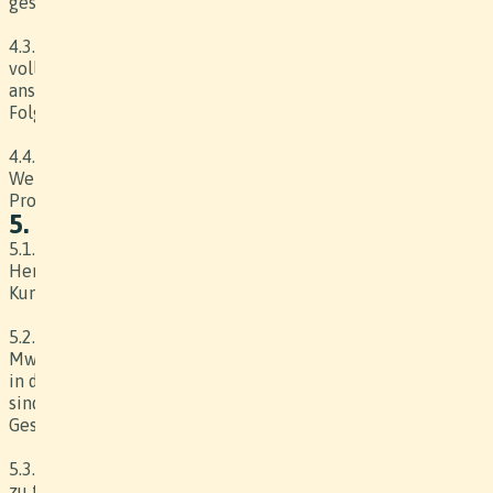
gestellten Produkte, Requisiten, Mitwirkende etc.
4.3. Bei Produktionen im öffentlichen Bereich ist der Kunde
vollumfänglich verantwortlich für die Durchführung und
anschliessende Einhaltung der Datenschutz-
Folgeabschätzung gemäss DSG Art. 22.
4.4. Das Risiko für das Werk geht mit der Ablieferung des
Werkes auf den Kunden über, auch wenn das Master beim
Produzenten oder einem Dritten gelagert wird.
5. Vergütung
5.1. Der im Vertrag festgelegte Werkpreis umfasst die
Herstellung des Werks sowie die Abgeltung der dem
Kunden vertraglich explizit eingeräumten Nutzungsrechte.
5.2. Der Werkpreis versteht sich als Festpreis (in CHF exkl.
MwSt.). Der Kunde hat keinen Anspruch auf Einsichtnahme
in die Herstellungskosten. Kostenstellen in einer Offerte
sind nur Richtgrössen. Verbindlich ist einzig die
Gesamtsumme (Werkpreis).
5.3. Im Werkpreis nicht inbegriffen und vom Kunden separat
zu tragen sind: