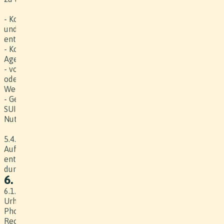
- Kosten, die dem Kunden bei Aufnahmen in seinem Betrieb
und / oder durch die Mitwirkung seiner Mitarbeitenden
entstehen;
- Kosten für vom Kunden beigezogene Dritte (z.B.
Agenturen);
- vom Kunden gewünschte oder akzeptierte Änderungen
oder Abweichungen von den festgelegten Bedingungen des
Werkvertrages, die zusätzliche Kosten verursachen;
- Gebühren für durch Verwertungsgesellschaften (wie z.B.
SUISA) wahrgenommene Rechte für Herstellung und
Nutzung des Werkes.
5.4. Falls besondere Risiken (z.B. Wetterbedingungen,
Aufnahme mit Tieren / Kindern) zu nicht im Werkpreis
enthaltenen Mehrkosten führen, sind diese Mehrkosten
durch den Kunden zu tragen.
6. Rechte am Werk
6.1. Der Produzent erwirbt bei den durch ihn beigezogenen
Urhebern (Regisseur, Drehbuchautor, Director of
Photography) und Leistungsschutzberechtigten sämtliche
Rechte, welche für die vertraglich vereinbarte Verwendung