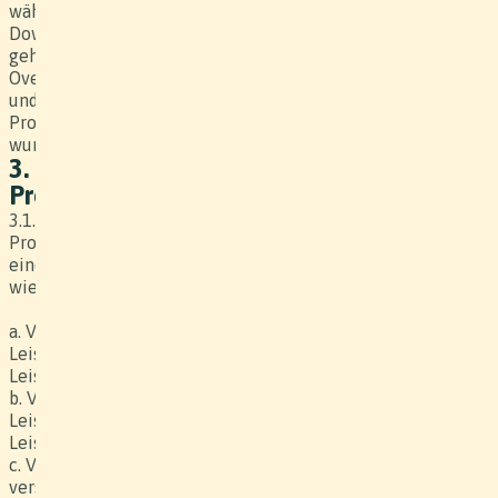
während 30 Tagen (ab Zustellung des Downloadlinks) zum
Download zur Verfügung gestellt. Nicht zum Lieferumfang
gehören Source Footage, Plugins, LUTs, Effekte und
Overlays, Software, Steuerdaten, Quellcodes, Datensätze
und Parameter (sog. «Offene Daten»), welche vom
Produzenten zur Herstellung des Werkes eingesetzt
wurden.
3. Verschiebung / Abbruch der
Produktion
3.1. Wird die Produktion (Daten, Termine oder der gesamte
Projektzeitraum) vom Kunden nach Vertragsabschluss auf
einen späteren Zeitpunkt verschoben, so haftet der Kunde
wie folgt:
a. Verschiebung erfolgt bis 7-5 Tage vor verschobener
Leistung: 12.5% des Werkpreises der verschobenen
Leistungen
b. Verschiebung erfolgt bis 4-2 Tage vor verschobener
Leistung: 25% des Werkpreises der verschobenen
Leistungen
c. Verschiebung erfolgt bis weniger als 2 Tage vor
verschobener Leistung: 37.5% des Werkpreises der