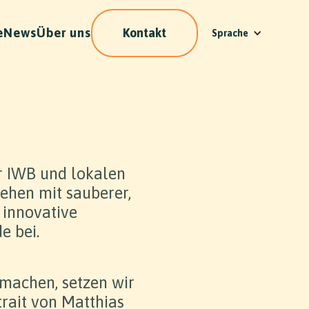
e
News
Über uns
Kontakt
Sprache
er IWB und lokalen
ehen mit sauberer,
 innovative
e bei.
machen, setzen wir
trait von Matthias