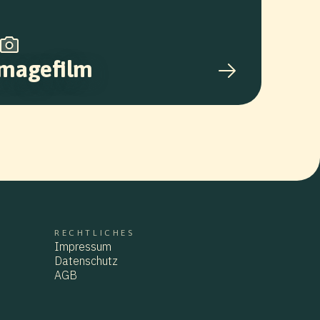
Imagefilm
RECHTLICHES
KONTAKT
Impressum
Impressum
Datenschutz
Datenschutz
AGB
AGB