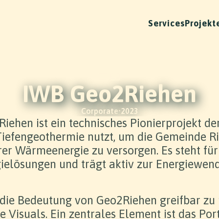
Services
Projekt
IWB Geo2Riehen
Corporate
•
2023
iehen ist ein technisches Pionierprojekt d
 Tiefengeothermie nutzt, um die Gemeinde Ri
er Wärmeenergie zu versorgen. Es steht für
ielösungen und trägt aktiv zur Energiewend
 die Bedeutung von Geo2Riehen greifbar zu 
e Visuals. Ein zentrales Element ist das Por