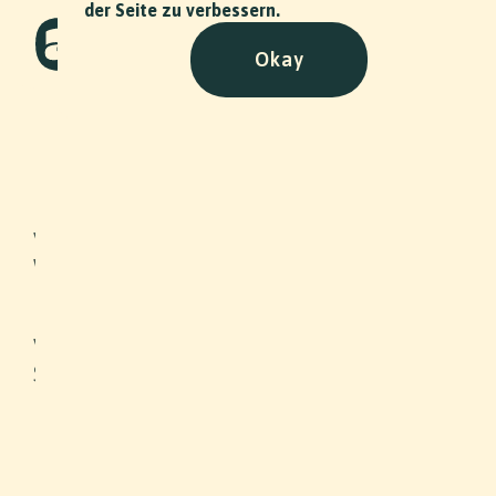
der Seite zu verbessern.
Okay
So Wit Wägg
Art
•
2025
Visuals für die Single "So wit
Wägg" des Musikers Sherry-ou aus
Basel. Auf Social Media und Streaming
Plattformen unterstützen unsere
Visualizer Videos die Stimmung des
Songs.
Slide 2 of 2.