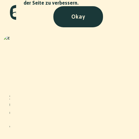
der Seite zu verbessern.
Okay
Peter's Motors - Stiftung
Arbeitsrappen
NPO
•
2025
Peter's Motors ist eine Autowerkstatt
in Rodersdorf, die von der
Stiftung Arbeitsrappen beim
Geschäftsaufbau unterstützt wurde. In
einem kurzen Videoportrait stellt
Piotr sein Geschäft vor und erklärt,
wie ihm die Stiftung behilflich war.