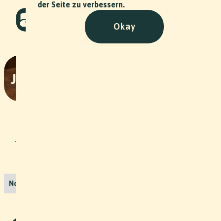
der Seite zu verbessern.
Okay
Juristische Fakultät Diplomfeier
Event
•
2024
Für die Juristische Fakultät der
Universität Basel dürfen wir die
Promotionsfeiern halbjährlich
fotografisch begleiten. Mit dabei die
beliebten Diplomübergabe-Fotos,
Eventbilder und Gruppenbilder der
Absolvierenden.
No items found.
Weitere Projekte