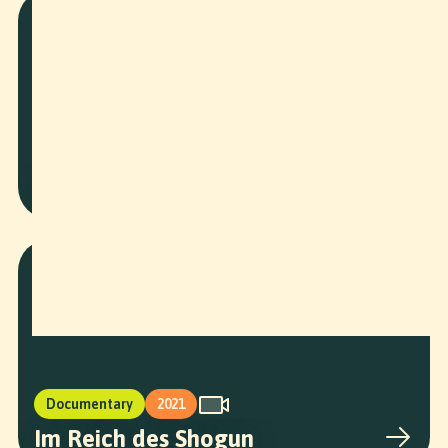
Art
2025
Kranich
Documentary
2021
Im Reich des Shogun