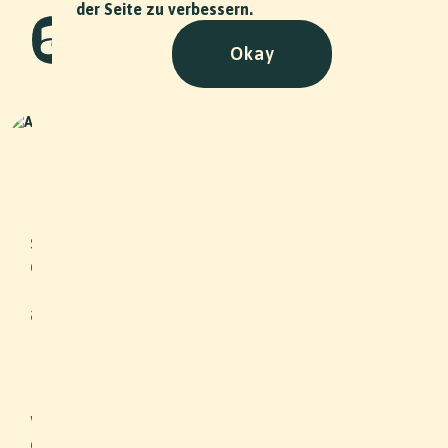
der Seite zu verbessern.
Okay
HOPe Kraftbier
Image Film
•
2022
HOPe is eine einzigartige
schaffhauser Mikrobrauerei, die sich
durch Handwerkskunst und von der
Region inspirierten Kreativität
auszeichnet.
Slide 2 of 2.
In einem einzelnen Drehtag fangen
wir neben den verschiedenen Bieren,
der Produktionsstätte und dem