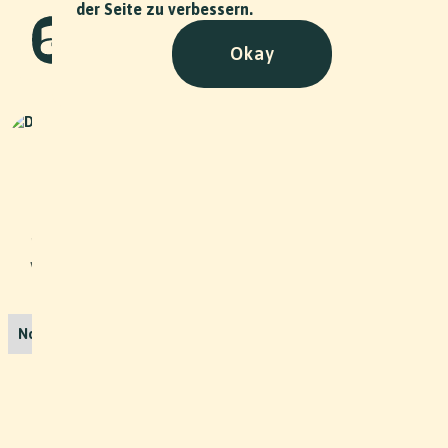
der Seite zu verbessern.
Okay
Dogs and More
Corporate
•
2022
Für den Verein "Go! mikrokredite.ch"
portraitierten wir über den Zeitraum
von 3 Jahren 8 Kreditnehmende und
ihre Erfolgsstory.
No items found.