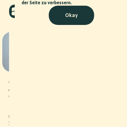
der Seite zu verbessern.
Okay
Bikram Yoga Basel - Stiftung
Arbeitsrappen
NPO
•
2024
Unter dem Motto „Selbständigkeit als
Chance“ vergibt die Stiftung
Arbeitsrappen zinslose Darlehen an
erwerbslose oder von
Erwerbslosigkeit bedrohte Menschen
in der Region Nordwestschweiz und
unterstützt sie so beim Schritt in die
Selbständigkeit. Zusätzlich werden die