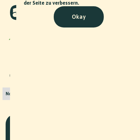
der Seite zu verbessern.
Okay
BGV Geschäftsbericht
Corporate
•
2024
Für die Basellandschaftliche
Gebäudeversicherung durften wir die
Bilder für den Geschäftsbericht 2024
machen.
No items found.
Weitere Projekte