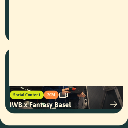
Art
2023
Am Tae - SWIM
Social Content
2024
IWB x Fantasy Basel